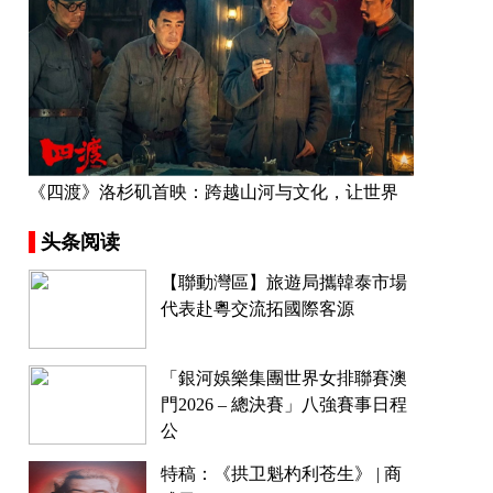
《四渡》洛杉矶首映：跨越山河与文化，让世界
看见中国长征精神
头条阅读
【聯動灣區】旅遊局攜韓泰市場
代表赴粵交流拓國際客源
「銀河娛樂集團世界女排聯賽澳
門2026 – 總決賽」八強賽事日程
公
特稿：《拱卫魁杓利苍生》 | 商