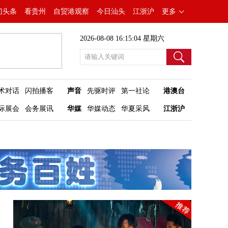
门头条
看贵州
自贸港观察
今日汕头
江浙沪
更多
2026-08-08 16:15:05 星期六
术对话
闪拍播客
声音
先驱时评
第一社论
港澳台
际展会
会务展讯
华媒
华媒动态
华夏采风
江浙沪