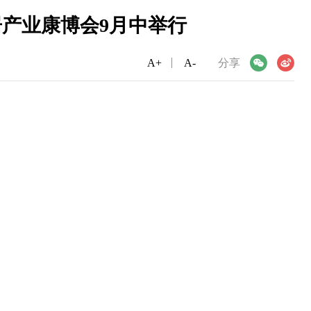
居产业康博会9月中举行
A+
微信
A-
微博
分享