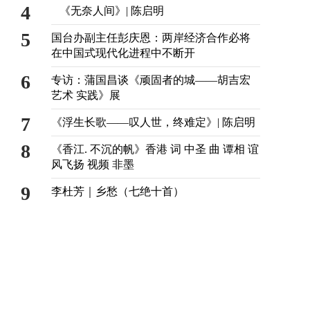
4
《无奈人间》| 陈启明
5
国台办副主任彭庆恩：两岸经济合作必将
在中国式现代化进程中不断开
6
专访：蒲国昌谈《顽固者的城——胡吉宏
艺术 实践》展
7
《浮生长歌——叹人世，终难定》| 陈启明
8
《香江. 不沉的帆》香港 词 中圣 曲 谭相 谊
风飞扬 视频 非墨
9
李杜芳｜乡愁（七绝十首）