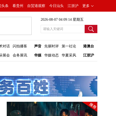
门头条
看贵州
自贸港观察
今日汕头
江浙沪
更多
2026-08-07 04:09:14 星期五
术对话
闪拍播客
声音
先驱时评
第一社论
港澳台
际展会
会务展讯
华媒
华媒动态
华夏采风
江浙沪