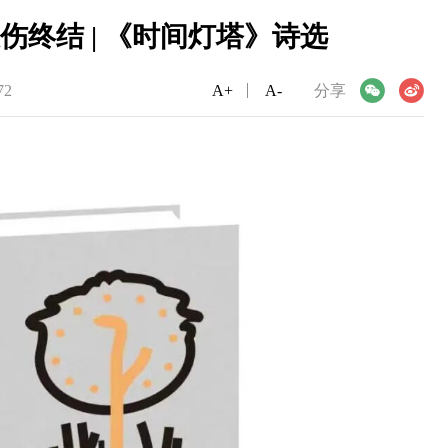
终结 | 《时间灯塔》诗选
72
A+
微信
A-
微博
分享