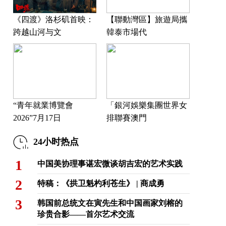
《四渡》洛杉矶首映：
【聯動灣區】旅遊局攜
跨越山河与文
韓泰市場代
“青年就業博覽會
「銀河娛樂集團世界女
2026”7月17日
排聯賽澳門
24小时热点
1
中国美协理事谌宏微谈胡吉宏的艺术实践
2
特稿：《拱卫魁杓利苍生》 | 商成勇
3
韩国前总统文在寅先生和中国画家刘榕的
珍贵合影——首尔艺术交流