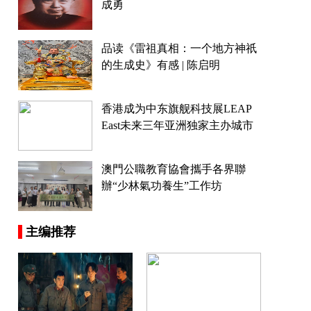
成勇
品读《雷祖真相：一个地方神祇
的生成史》有感 | 陈启明
香港成为中东旗舰科技展LEAP
East未来三年亚洲独家主办城市
澳門公職教育協會攜手各界聯
辦“少林氣功養生”工作坊
主编推荐