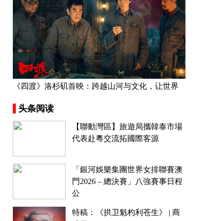
《四渡》洛杉矶首映：跨越山河与文化，让世界
看见中国长征精神
头条阅读
【聯動灣區】旅遊局攜韓泰市場
代表赴粵交流拓國際客源
「銀河娛樂集團世界女排聯賽澳
門2026 – 總決賽」八強賽事日程
公
特稿：《拱卫魁杓利苍生》 | 商